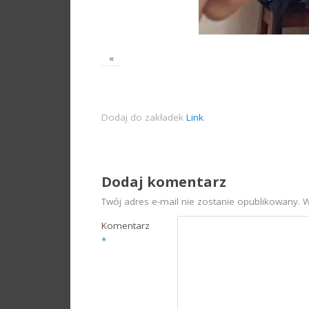
«
Dodaj do zakładek
Link
.
Dodaj komentarz
Twój adres e-mail nie zostanie opublikowany.
W
Komentarz
*