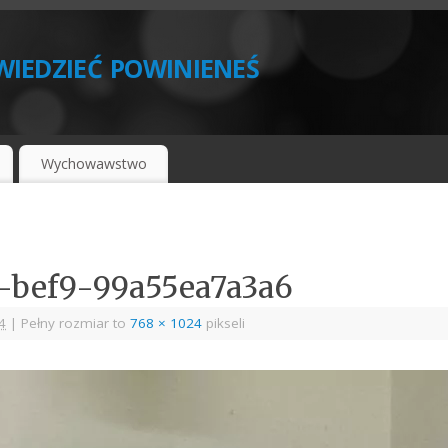
iedzieć powinieneś
Wychowawstwo
-bef9-99a55ea7a3a6
4
|
Pełny rozmiar to
768 × 1024
pikseli