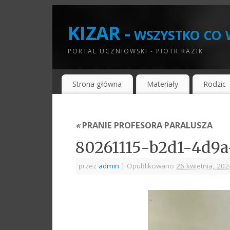
KIZAR - wszystko co w
PORTAL UCZNIOWSKI - PIOTR RAZIK
Strona główna
Materiały
Rodzic
«
PRANIE PROFESORA PARALUSZA
80261115-b2d1-4d9a
przez
admin
|
Opublikowano
26 kwietnia, 202