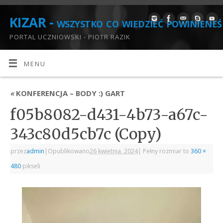
KIZAR - wszystko co wiedzieć powinieneś
PORTAL UCZNIOWSKI - PIOTR RAZIK
MENU
«
KONFERENCJA – BODY :) GART
f05b8082-d431-4b73-a67c-
343c80d5cb7c (Copy)
przez
admin
|
Opublikowano
26 kwietnia, 2024
|
Pełny rozmiar to
360 ×
480
pikseli