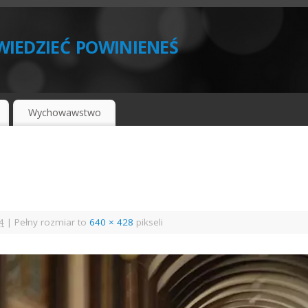
iedzieć powinieneś
Wychowawstwo
4
|
Pełny rozmiar to
640 × 428
pikseli