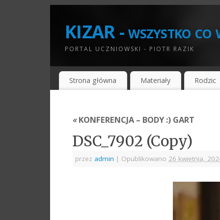
KIZAR - wszystko co w
PORTAL UCZNIOWSKI - PIOTR RAZIK
Strona główna
Materiały
Rodzic
«
KONFERENCJA – BODY :) GART
DSC_7902 (Copy)
przez
admin
|
Opublikowano
26 kwietnia, 202