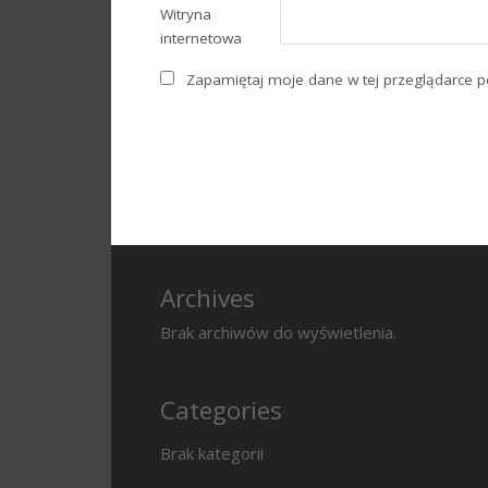
Witryna
internetowa
Zapamiętaj moje dane w tej przeglądarce p
Archives
Brak archiwów do wyświetlenia.
Categories
Brak kategorii