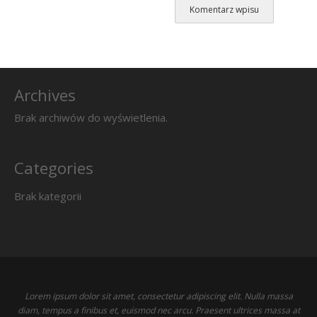
Archives
Brak archiwów do wyświetlenia.
Categories
Brak kategorii
Lorem ipsum dolor sit amet, consectetur adipiscing elit. Nulla massa
diam, tempus a finibus et, euismod nec arcu. Praesent ultrices massa at