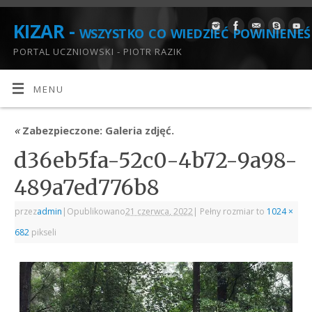
KIZAR - wszystko co wiedzieć powinieneś
PORTAL UCZNIOWSKI - PIOTR RAZIK
MENU
«
Zabezpieczone: Galeria zdjęć.
d36eb5fa-52c0-4b72-9a98-
489a7ed776b8
przez
admin
|
Opublikowano
21 czerwca, 2022
|
Pełny rozmiar to
1024 ×
682
pikseli