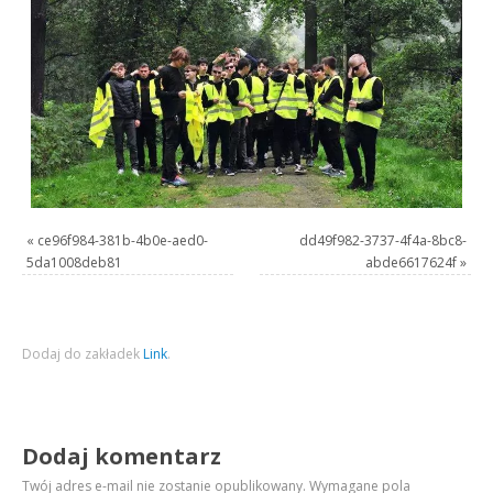
«
ce96f984-381b-4b0e-aed0-
dd49f982-3737-4f4a-8bc8-
5da1008deb81
abde6617624f
»
Dodaj do zakładek
Link
.
Dodaj komentarz
Twój adres e-mail nie zostanie opublikowany.
Wymagane pola