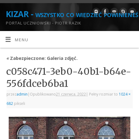
KIZAR - wszystko co wiedzieć powinieneś
PORTAL UCZNIOWSKI - PIOTR RAZIK
MENU
«
Zabezpieczone: Galeria zdjęć.
c058c471-3eb0-40b1-b64e-
556fdceb6ba1
przez
admin
|
Opublikowano
21 czerwca, 2022
|
Pełny rozmiar to
1024 ×
682
pikseli