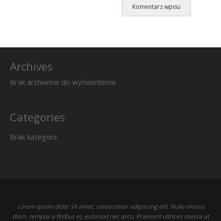
Archives
Brak archiwów do wyświetlenia.
Categories
Brak kategorii
Lorem ipsum dolor sit amet, consectetur adipiscing elit. Nulla massa
diam, tempus a finibus et, euismod nec arcu. Praesent ultrices massa at