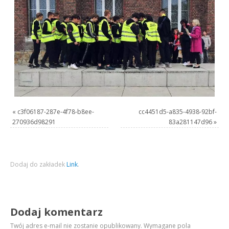
«
c3f06187-287e-4f78-b8ee-
cc4451d5-a835-4938-92bf-
270936d98291
83a281147d96
»
Dodaj do zakładek
Link
.
Dodaj komentarz
Twój adres e-mail nie zostanie opublikowany.
Wymagane pola