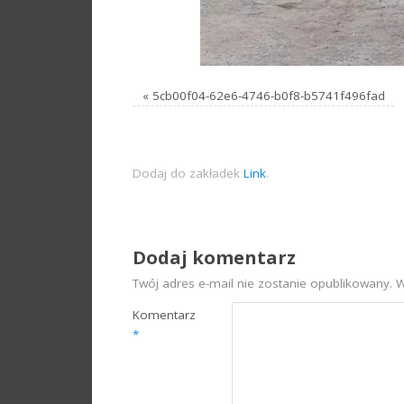
«
5cb00f04-62e6-4746-b0f8-b5741f496fad
Dodaj do zakładek
Link
.
Dodaj komentarz
Twój adres e-mail nie zostanie opublikowany.
W
Komentarz
*