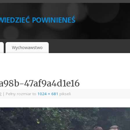
iedzieć powinieneś
Wychowawstwo
-a98b-47af9a4d1e16
2
|
Pełny rozmiar to
1024 × 681
pikseli