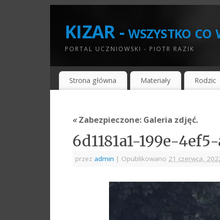
KIZAR - wszystko co w
PORTAL UCZNIOWSKI - PIOTR RAZIK
Strona główna
Materiały
Rodzic
«
Zabezpieczone: Galeria zdjęć.
6d1181a1-199e-4ef5
przez
admin
|
Opublikowano
21 czerwca, 202