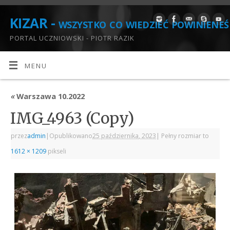
KIZAR - wszystko co wiedzieć powinieneś
PORTAL UCZNIOWSKI - PIOTR RAZIK
MENU
«
Warszawa 10.2022
IMG_4963 (Copy)
przez
admin
|
Opublikowano
25 października, 2023
|
Pełny rozmiar to
1612 × 1209
pikseli