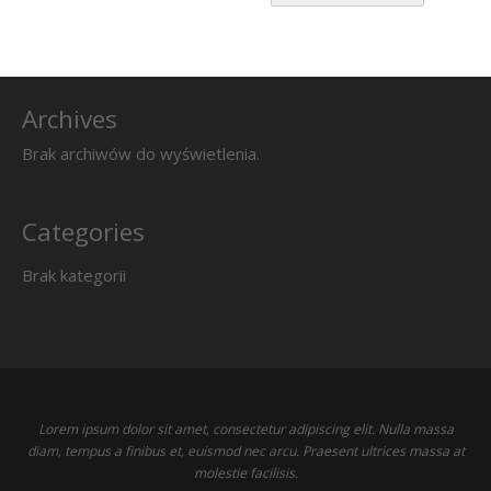
Archives
Brak archiwów do wyświetlenia.
Categories
Brak kategorii
Lorem ipsum dolor sit amet, consectetur adipiscing elit. Nulla massa
diam, tempus a finibus et, euismod nec arcu. Praesent ultrices massa at
molestie facilisis.