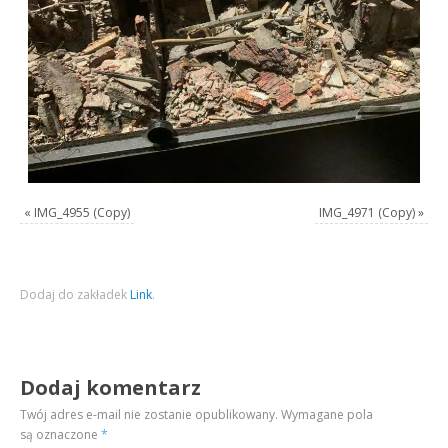
«
IMG_4955 (Copy)
IMG_4971 (Copy)
»
Dodaj do zakładek
Link
.
Dodaj komentarz
Twój adres e-mail nie zostanie opublikowany.
Wymagane pola
są oznaczone
*