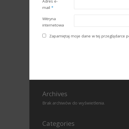
Adres e-
mail
*
Witryna
internetowa
Zapamiętaj moje dane w tej przeglądarce p
Archives
Brak archiwów do wyświetlenia.
Categories