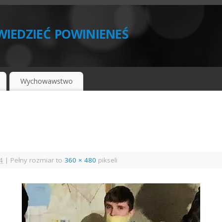
iedzieć powinieneś
Wychowawstwo
4
|
Pełny rozmiar to
360 × 480
pikseli