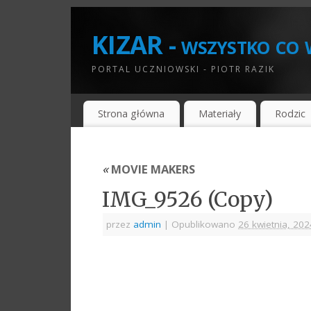
KIZAR - wszystko co w
PORTAL UCZNIOWSKI - PIOTR RAZIK
Strona główna
Materiały
Rodzic
«
MOVIE MAKERS
IMG_9526 (Copy)
przez
admin
|
Opublikowano
26 kwietnia, 202